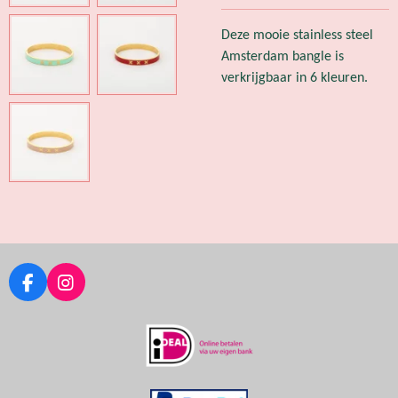
Deze mooie stainless steel
Amsterdam bangle is
verkrijgbaar in 6 kleuren.
F
I
a
n
c
s
e
t
b
a
o
g
o
r