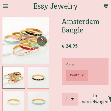
Essy Jewelry
Ga
direct
naar
Amsterdam
de
Bangle
hoofdinhoud
€ 24,95
Kleur
In
winkelwagen